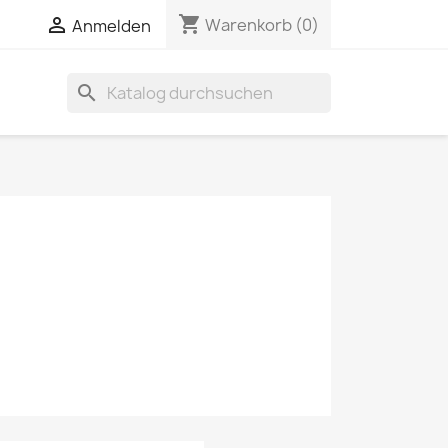
shopping_cart

Warenkorb
(0)
Anmelden
search