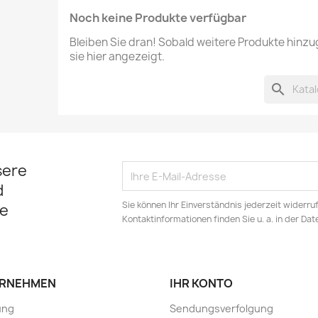
Noch keine Produkte verfügbar
Bleiben Sie dran! Sobald weitere Produkte hinz
sie hier angezeigt.
search
sere
d
Sie können Ihr Einverständnis jederzeit widerru
e
Kontaktinformationen finden Sie u. a. in der Da
RNEHMEN
IHR KONTO
ung
Sendungsverfolgung